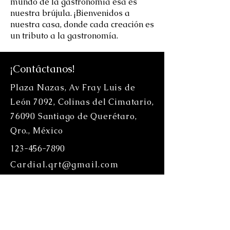
mundo de la gastronomía esa es
nuestra brújula. ¡Bienvenidos a
nuestra casa, donde cada creación es
un tributo a la gastronomía.
¡Contáctanos!
Plaza Nazas, Av Fray Luis de
León 7092, Colinas del Cimatario,
76090 Santiago de Querétaro,
Qro., México
123-456-7890
Cardial.qrt@gmail.com
Horario
Lunes a domingo
9:00AM-10:00PM